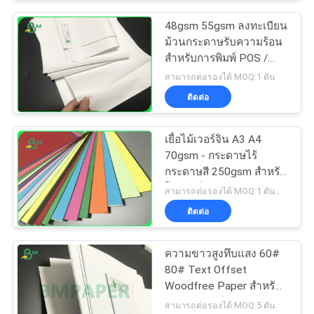
48gsm 55gsm ลงทะเบียน
ม้วนกระดาษรับความร้อน
สำหรับการพิมพ์ POS /
ATM
สามารถต่อรองได้ MOQ:1 ตัน
ติดต่อ
เยื่อไม้เวอร์จิน A3 A4
70gsm - กระดาษไร้
กระดาษสี 250gsm สำหรับ
โปสการ์ด
สามารถต่อรองได้ MOQ:1 ตันสำหรับขนาดทั่วไปและ 10 ตันสำหรับขนาดพิเศษ
ติดต่อ
ความขาวสูงทึบแสง 60#
80# Text Offset
Woodfree Paper สำหรับ
วัสดุการพิมพ์
สามารถต่อรองได้ MOQ:5 ตัน