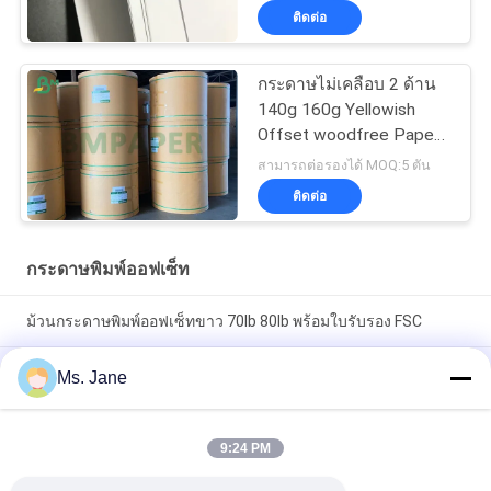
ติดต่อ
กระดาษไม่เคลือบ 2 ด้าน
140g 160g Yellowish
Offset woodfree Paper /
Ivory book paper
สามารถต่อรองได้ MOQ:5 ตัน
ติดต่อ
กระดาษพิมพ์ออฟเซ็ท
ม้วนกระดาษพิมพ์ออฟเซ็ทขาว 70lb 80lb พร้อมใบรับรอง FSC
ขนาด 650/800 มม. ความแข็งสูงและความแข็งแรงเชิงกลกระดาษ
Ms. Jane
พิมพ์ออฟเซ็ทในม้วน
กระดาษพิมพ์ออฟเซ็ตเคลือบผิว Woodfree สีขาวเกรด A สำหรับ
9:24 PM
หนังสือออกกำลังกาย