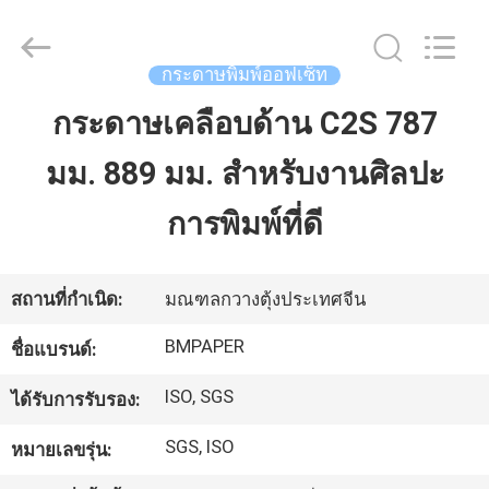
©
2017
-
2026
GUANGZHOU
กระดาษพิมพ์ออฟเซ็ท
BMPAPER
CO.,LTD.
All
กระดาษเคลือบด้าน C2S 787
บ้าน
Rights
Reserved.
มม. 889 มม. สำหรับงานศิลปะ
สินค้า
การพิมพ์ที่ดี
เกี่ยว
สถานที่กำเนิด:
มณฑลกวางตุ้งประเทศจีน
กับ
BMPAPER
ชื่อแบรนด์:
เรา
ISO, SGS
ได้รับการรับรอง:
SGS, ISO
หมายเลขรุ่น:
ทัวร์