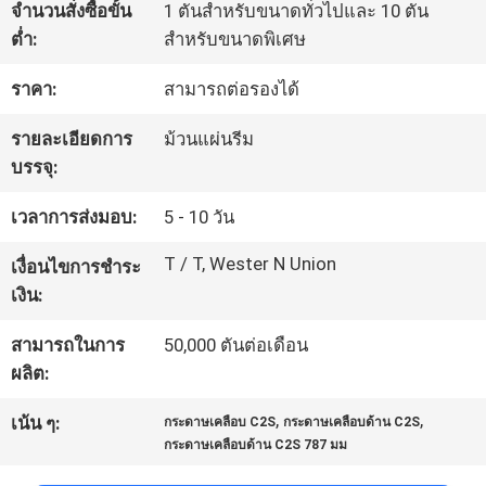
จำนวนสั่งซื้อขั้น
1 ตันสำหรับขนาดทั่วไปและ 10 ตัน
โรงงาน
ต่ำ:
สำหรับขนาดพิเศษ
ราคา:
สามารถต่อรองได้
การ
รายละเอียดการ
ม้วนแผ่นรีม
ควบคุม
บรรจุ:
คุณภาพ
เวลาการส่งมอบ:
5 - 10 วัน
T / T, Wester N Union
เงื่อนไขการชำระ
ติดต่อ
เงิน:
เรา
สามารถในการ
50,000 ตันต่อเดือน
ผลิต:
,
,
ข่าว
เน้น ๆ:
กระดาษเคลือบ C2S
กระดาษเคลือบด้าน C2S
กระดาษเคลือบด้าน C2S 787 มม